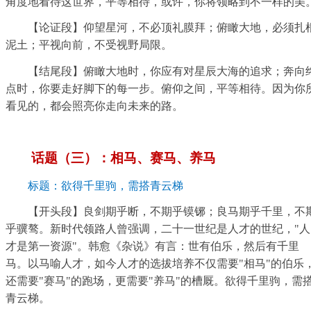
角度地看待这世界，平等相待，或许，你将领略到不一样的美
【论证段】仰望星河，不必顶礼膜拜；俯瞰大地，必须扎
泥土；平视向前，不受视野局限。
【结尾段】俯瞰大地时，你应有对星辰大海的追求；奔向
点时，你要走好脚下的每一步。俯仰之间，平等相待。因为你
看见的，都会照亮你走向未来的路。
话题（三）：相马、赛马、养马
标题：欲得千里驹，需搭青云梯
【开头段】良剑期乎断，不期乎镆铘；良马期乎千里，不
乎骥骜。新时代领路人曾强调，二十一世纪是人才的世纪，"人
才是第一资源"。韩愈《杂说》有言：世有伯乐，然后有千里
马。以马喻人才，如今人才的选拔培养不仅需要"相马"的伯乐
还需要"赛马"的跑场，更需要"养马"的槽厩。欲得千里驹，需
青云梯。