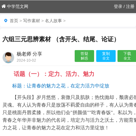
中学范文网
登录
/
注册
首页
>
写作素材
>
名人故事
>
六组三元思辨素材 （含开头、结尾、论证）
杨老师
分享
答疑
复制
下载
解惑
全文
全文
2024-10-02
11:03:49

话题（一）：定力、活力、魅力
标题：让青春的魅力之花，在定力活力中绽放
【开头段】岁月悠悠，衰微只及肌肤；热忱抛却，颓唐必
灵魂。有人认为青春只是放荡不羁爱自由的样子，有人认为青
只是桃面丹唇柔膝，所以他们会"拼颜值""吃青春饭"。私以为
青春之年华并非魅力的代名词，培定力与活力之沃土，方能育
力之花，让青春的魅力之花在定力和活力里绽放！