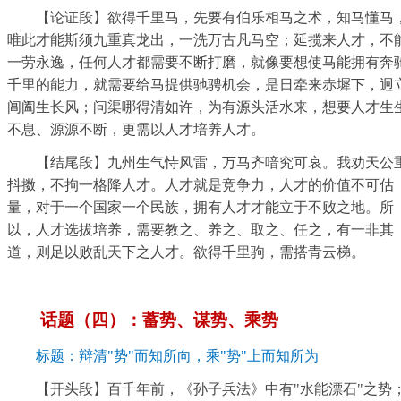
【论证段】欲得千里马，先要有伯乐相马之术，知马懂马
唯此才能斯须九重真龙出，一洗万古凡马空；延揽来人才，不
一劳永逸，任何人才都需要不断打磨，就像要想使马能拥有奔
千里的能力，就需要给马提供驰骋机会，是日牵来赤墀下，迥
阊阖生长风；问渠哪得清如许，为有源头活水来，想要人才生
不息、源源不断，更需以人才培养人才。
【结尾段】九州生气恃风雷，万马齐喑究可哀。我劝天公
抖擞，不拘一格降人才。人才就是竞争力，人才的价值不可估
量，对于一个国家一个民族，拥有人才才能立于不败之地。所
以，人才选拔培养，需要教之、养之、取之、任之，有一非其
道，则足以败乱天下之人才。欲得千里驹，需搭青云梯。
话题（四）：蓄势、谋势、乘势
标题：辩清"势"而知所向，乘"势"上而知所为
【开头段】百千年前，《孙子兵法》中有"水能漂石"之势