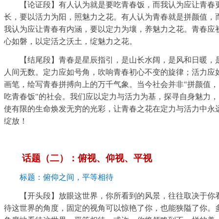
【论证段】有人认为就是要吃青春饭，而我认为应让青春
长，要以活力为阳，照魅力之花。有人认为青春就是拼颜值，
我认为应让青春有内涵，要以定力为壤，养魅力之花。青春应
心如磐，以定活之沃土，绽魅力之花。
【结尾段】青春是星辰指引，是山长水阔，是风和日暖，
人间无数。定力应如号角，吹响青春初心不变的旋律；活力应
画笔，绘写青春拼搏向上的万千气象。当今社会并非"拼颜值，
吃青春饭"的社会。我们应以定力与活力为基，探寻自身魅力，
使有限的生命焕发无穷的光彩，让青春之花在定力与活力中永
绽放！
话题（二）：俯视、仰视、平视
标题：俯仰之间，平等相待
【开头段】放眼这世界，你所看到的风景，往往取决于你
待这世界的角度，固定的视角可以惊艳了你，也能狭隘了你。