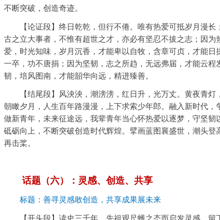
不断突破，创造奇迹。
【论证段】终日乾乾，但行不倦。唯有热爱可抵岁月漫长
古之立大事者，不惟有超世之才，亦必有坚忍不拔之志；因为
爱，时光知味，岁月沉香，才能卑以自牧，含章可贞，才能日
一卒，功不唐捐；因为坚韧，志之所趋，无远弗届，才能云程
韧，培风图南，才能韶华向远，精进臻善。
【结尾段】风泱泱，潮滂滂，红日升，光万丈。黄夜青灯
朝瞰夕月，人生百年路漫漫，上下求索少年郎。融入新时代，
做新青年，未来征途远，我辈青年当心怀热爱以逐梦，守坚韧
砥砺向上，不断突破创造时代辉煌。擘画蓝图襄盛世，潮头登
再击桨。
话题（六）：灵感、创造、共享
标题：善寻灵感敢创造，共享成果展未来
【开头段】读史三千年，先祖观尺蠖之态而启发灵感，留