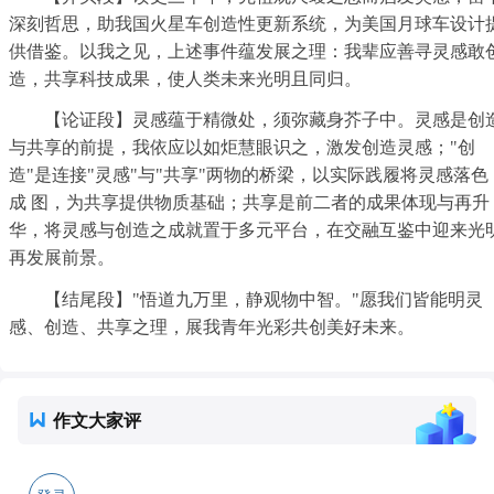
深刻哲思，助我国火星车创造性更新系统，为美国月球车设计
供借鉴。以我之见，上述事件蕴发展之理：我辈应善寻灵感敢
造，共享科技成果，使人类未来光明且同归。
【论证段】灵感蕴于精微处，须弥藏身芥子中。灵感是创
与共享的前提，我依应以如炬慧眼识之，激发创造灵感；"创
造"是连接"灵感"与"共享"两物的桥梁，以实际践履将灵感落色
成 图，为共享提供物质基础；共享是前二者的成果体现与再升
华，将灵感与创造之成就置于多元平台，在交融互鉴中迎来光
再发展前景。
【结尾段】"悟道九万里，静观物中智。"愿我们皆能明灵
感、创造、共享之理，展我青年光彩共创美好未来。
作文大家评