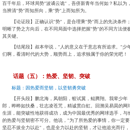
百千年后，环球局势"波谲云诡"，吾侪新青年当何如？私以为
当辨清"势"而知所向，乘"势"上而知所为。
【论证段】正确认识"势"，是合理乘"势"而上的先决条件
明晰了势之方向后，在不同局面中选择把握"势"的不同方法便
其关键。
【结尾段】叔本华说，"人的意义在于意志有所追求。"少
们啊，看清时代的大势，顺势而上，追求独属于你的荣光吧！
话题（五）：热爱、坚韧、突破
标题：因热爱而坚韧，以坚韧勇突破
【开头段】鹏北海，凤朝阳，蛟试翼，鲲腾翔。我辈少年
郎，晔晔如扶桑，壮志凌苍咒，精诚贯白虹。回溯吴易昺的网
生涯，能突破性地获得成功，成为中国最优秀的网球选手，与
的热爱与坚韧密不可分。他说，"为了所热爱的事情，你一定要
坚忍不拔全力以赴"，也是全力以赴的坚韧，才让他追光而行，